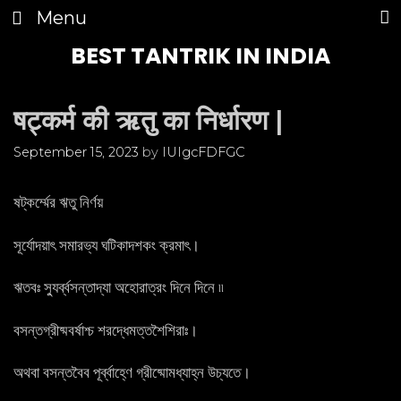
Skip
Menu
to
content
BEST TANTRIK IN INDIA
षट्कर्म की ऋतु का निर्धारण |
September 15, 2023
by
IUIgcFDFGC
ষট্‌কর্ম্মের ঋতু নির্ণয়
সূর্যোদয়াৎ সমারভ্য ঘটিকাদশকং ক্রমাৎ।
ঋতবঃ স্যুৰ্ব্বসন্তাদ্যা অহোরাত্রং দিনে দিনে ৷৷
বসন্তগ্রীষ্মবর্ষাশ্চ শরদ্ধেমত্তশৈশিরাঃ।
অথবা বসন্তবৈব পূৰ্ব্বাহ্ণে গ্রীষ্মোমধ্যাহ্ন উচ্যতে।