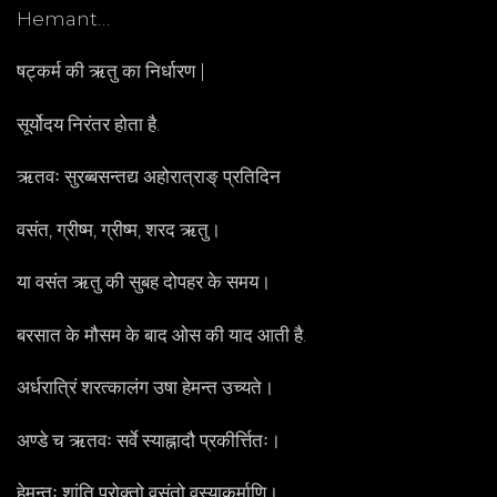
Hemant…
षट्कर्म की ऋतु का निर्धारण |
सूर्योदय निरंतर होता है.
ऋतवः सुरब्बसन्तद्य अहोरात्राङ् प्रतिदिन
वसंत, ग्रीष्म, ग्रीष्म, शरद ऋतु।
या वसंत ऋतु की सुबह दोपहर के समय।
बरसात के मौसम के बाद ओस की याद आती है.
अर्धरात्रिं शरत्कालंग उषा हेमन्त उच्यते।
अण्डे च ऋतवः सर्वे स्याह्नादौ प्रकीर्त्तितः।
हेमन्तः शांति प्रोक्तो वसंतो वस्याकर्माणि।