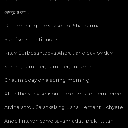
হেমন্ত ও তাহ…
Determining the season of Shatkarma
Sunrise is continuous.
Ritav: Surbbsantadya Ahoratrang day by day
Spring, summer, summer, autumn.
Or at midday on a spring morning.
After the rainy season, the dew is remembered.
Ardharatrou Saratkalang Usha Hemant Uchyate.
Ande f ritavah sarve sayahnadau prakirttitah.