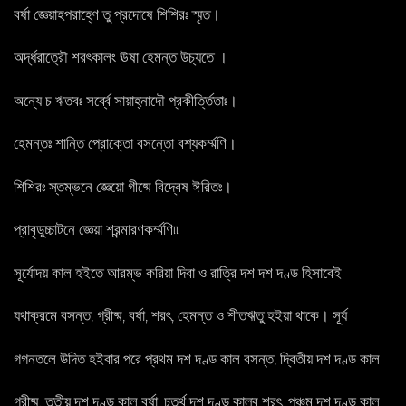
বর্ষা জ্ঞেয়াহপরাহ্ণে তু প্রদোষে শিশিরঃ স্মৃত।
অর্দ্ধরাত্রৌ শরৎকালং ঊষা হেমন্ত উচ্যতে ।
অন্যে চ ঋতবঃ সর্ব্বে সায়াহ্নাদৌ প্রকীৰ্ত্তিতাঃ।
হেমন্তঃ শান্তি প্রোক্তো বসন্তো বশ্যকৰ্ম্মণি।
শিশিরঃ স্তম্ভনে জ্ঞেয়ো গীষ্মে বিদ্বেষ ঈরিতঃ।
প্রাবৃডুচ্চাটনে জ্ঞেয়া শরন্মারণকর্ম্মণি৷৷
সূর্যোদয় কাল হইতে আরম্ভ করিয়া দিবা ও রাত্রি দশ দশ দণ্ড হিসাবেই
যথাক্রমে বসন্ত, গ্রীষ্ম, বর্ষা, শরৎ, হেমন্ত ও শীতঋতু হইয়া থাকে। সূর্য
গগনতলে উদিত হইবার পরে প্রথম দশ দণ্ড কাল বসন্ত, দ্বিতীয় দশ দণ্ড কাল
গ্রীষ্ম, তৃতীয় দশ দণ্ড কাল বর্ষা, চতুর্থ দশ দণ্ড কাল্ব শরৎ, পঞ্চম দশ দণ্ড কাল