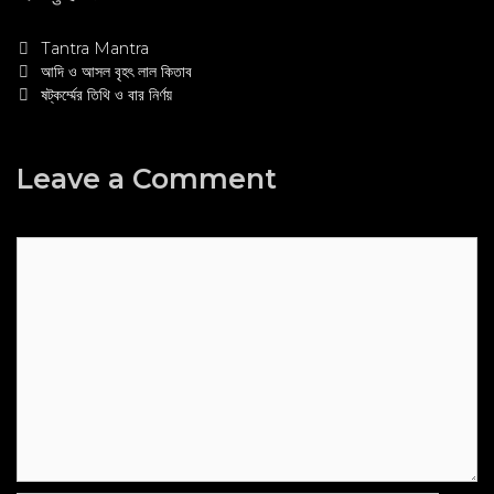
Categories
Tantra Mantra
Post
আদি ও আসল বৃহৎ লাল কিতাব
navigation
ষট্‌কর্ম্মের তিথি ও বার নির্ণয়
Leave a Comment
Comment