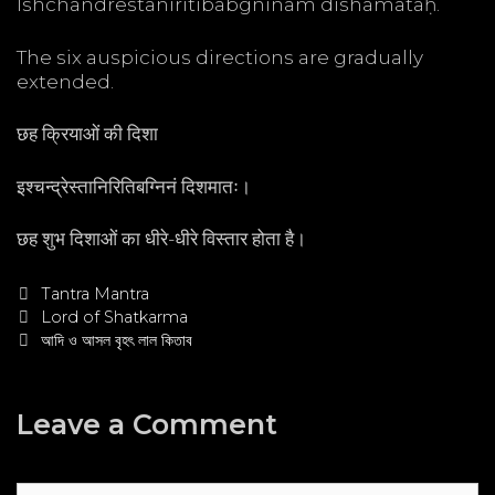
Ishchandrestaniritibabgninam dishamataḥ.
The six auspicious directions are gradually
extended.
छह क्रियाओं की दिशा
इश्चन्द्रेस्तानिरितिबग्निनं दिशमातः।
छह शुभ दिशाओं का धीरे-धीरे विस्तार होता है।
Categories
Tantra Mantra
Post
Lord of Shatkarma
navigation
আদি ও আসল বৃহৎ লাল কিতাব
Leave a Comment
Comment