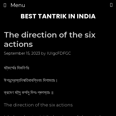
Skip
Menu
to
content
BEST TANTRIK IN INDIA
The direction of the six
actions
September 15, 2023
by
IUIgcFDFGC
ষট্‌কর্ম্মের দিকনির্ণয়
ঈশচন্দ্রেস্তনিঋতিবাবগ্নিনাং দিশামতাঃ।
ক্রমেণ ষট্‌সু কৰ্ম্মসু দিশঃ প্ৰশস্তাঃ ॥
The direction of the six actions